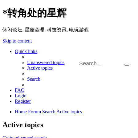
*
转角处的星辉
休闲论坛, 星座命理, 科技资讯, 电玩游戏
Skip to content
Quick links
Unanswered topics
Searc
Active topics
Adva
searc
Search
FAQ
Login
Register
Home
Forum
Search
Active topics
Active topics
Go to advanced search