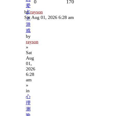
Replies
Views
0
170
爱
Last
by
占
rayson
post
Sat Aug 01, 2026 6:28 am
卜
游
戏
by
rayson
»
Sat
Aug
01,
2026
6:28
am
»
in
心
理
测
验