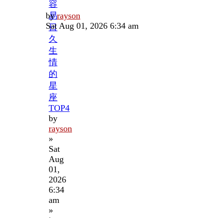
容
Last
by
易
rayson
post
Sat Aug 01, 2026 6:34 am
日
久
生
情
的
星
座
TOP4
by
rayson
»
Sat
Aug
01,
2026
6:34
am
»