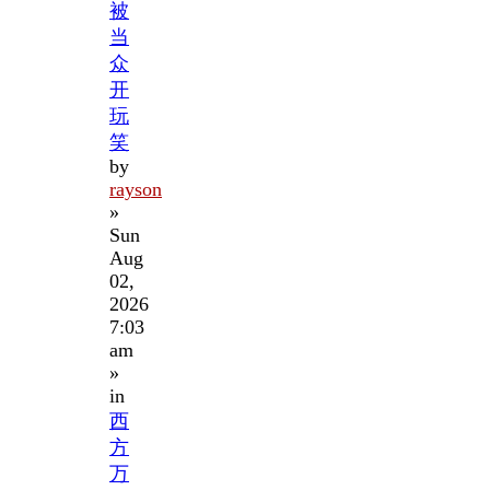
被
当
众
开
玩
笑
by
rayson
»
Sun
Aug
02,
2026
7:03
am
»
in
西
方
万