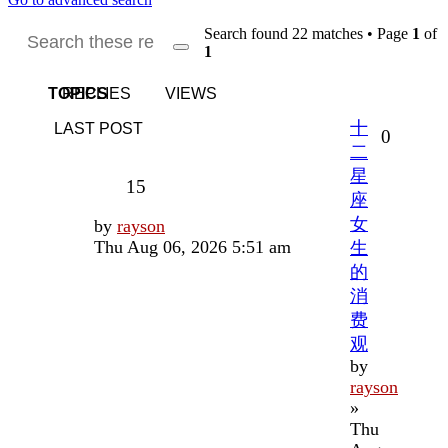
Search found 22 matches • Page
1
of
1
Search
Advanced
search
TOPICS
REPLIES
VIEWS
十
LAST POST
Replies
0
二
星
Views
15
座
女
Last
by
rayson
post
Thu Aug 06, 2026 5:51 am
生
的
消
费
观
by
rayson
»
Thu