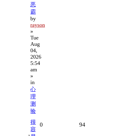
恶
霸
by
rayson
»
Tue
Aug
04,
2026
5:54
am
»
in
心
理
测
验
很
Replies
Views
0
94
容