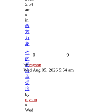
5:54
am
»
in
西
方
万
象
你
Replies
Views
0
9
的
Last
by
爱
rayson
post
Wed Aug 05, 2026 5:54 am
情
承
受
度
by
rayson
»
Wed