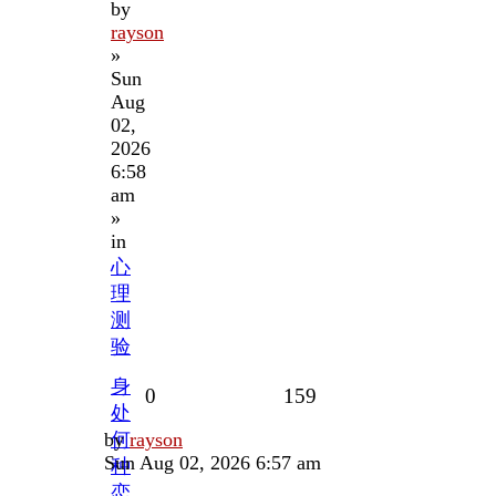
by
rayson
»
Sun
Aug
02,
2026
6:58
am
»
in
心
理
测
验
身
Replies
Views
0
159
处
Last
by
何
rayson
post
Sun Aug 02, 2026 6:57 am
种
恋