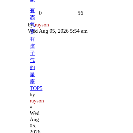
有
Replies
Views
0
56
霸
Last
by
气
rayson
post
Wed Aug 05, 2026 5:54 am
更
有
孩
子
气
的
星
座
TOP5
by
rayson
»
Wed
Aug
05,
2026