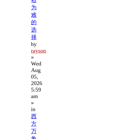
为
难
的
选
择
by
rayson
»
Wed
Aug
05,
2026
5:59
am
»
in
西
方
万
象