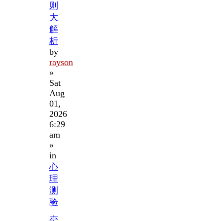
则
大
解
析
by
rayson
»
Sat
Aug
01,
2026
6:29
am
»
in
心
理
测
验
恋