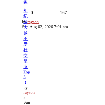
象
年
Replies
Views
0
167
纪
Last
by
越
rayson
post
Sun Aug 02, 2026 7:01 am
大
越
不
爱
社
交
星
座
Top
3
！
by
rayson
»
Sun