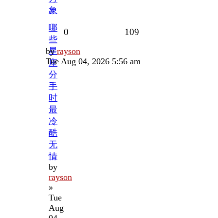
象
哪
Replies
Views
0
109
些
Last
by
星
rayson
post
Tue Aug 04, 2026 5:56 am
座
分
手
时
最
冷
酷
无
情
by
rayson
»
Tue
Aug
04,