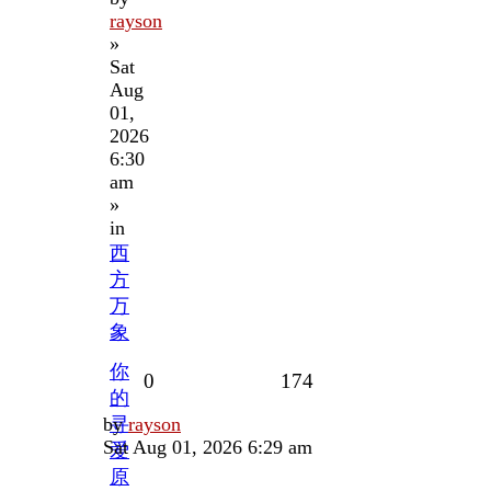
rayson
»
Sat
Aug
01,
2026
6:30
am
»
in
西
方
万
象
你
Replies
Views
0
174
的
Last
by
寻
rayson
post
Sat Aug 01, 2026 6:29 am
爱
原