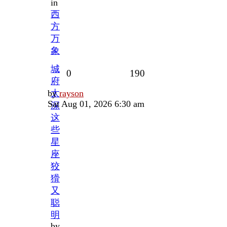
in
西
方
万
象
城
Replies
Views
0
190
府
Last
by
太
rayson
post
Sat Aug 01, 2026 6:30 am
深
这
些
星
座
狡
猾
又
聪
明
by