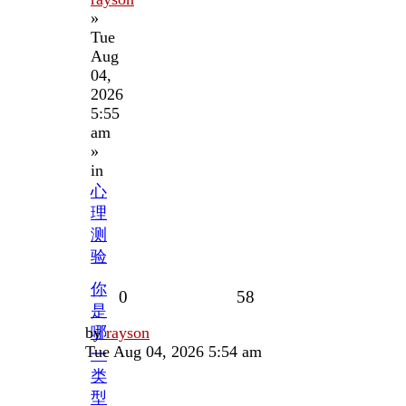
»
Tue
Aug
04,
2026
5:55
am
»
in
心
理
测
验
你
Replies
Views
0
58
是
Last
by
哪
rayson
post
Tue Aug 04, 2026 5:54 am
一
类
型