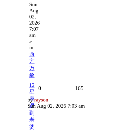
Sun
Aug
02,
2026
7:07
am
»
in
西
方
万
象
12
Replies
Views
0
165
星
座
Last
by
rayson
post
Sun Aug 02, 2026 7:03 am
遇
到
老
婆