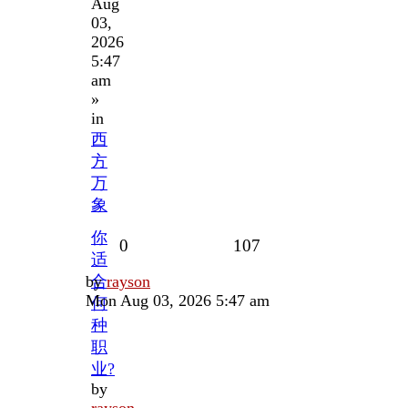
Aug
03,
2026
5:47
am
»
in
西
方
万
象
你
Replies
Views
0
107
适
Last
by
合
rayson
post
Mon Aug 03, 2026 5:47 am
何
种
职
业?
by
rayson