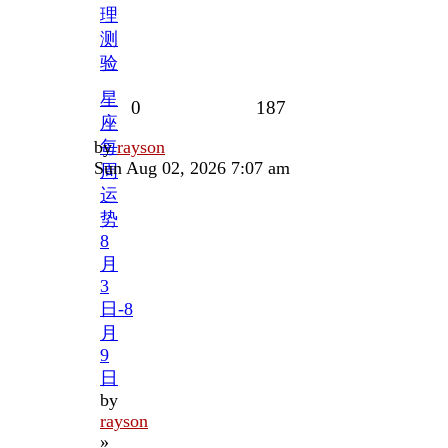
理
测
验
星
Replies
Views
0
187
座
Last
by
每
rayson
post
Sun Aug 02, 2026 7:07 am
周
运
势
8
月
3
日-8
月
9
日
by
rayson
»