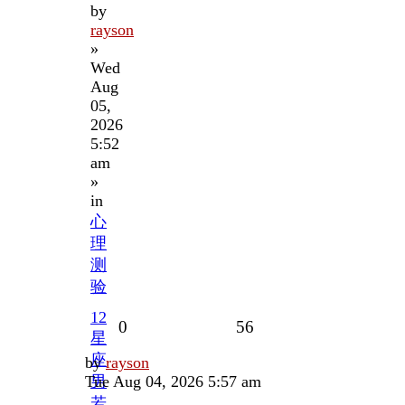
by
rayson
»
Wed
Aug
05,
2026
5:52
am
»
in
心
理
测
验
12
Replies
Views
0
56
星
座
Last
by
rayson
post
Tue Aug 04, 2026 5:57 am
男
若