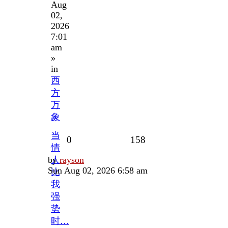
Aug
02,
2026
7:01
am
»
in
西
方
万
象
当
Replies
Views
0
158
情
Last
by
人
rayson
post
Sun Aug 02, 2026 6:58 am
比
我
强
势
时…