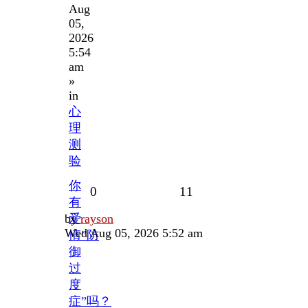
Aug
05,
2026
5:54
am
»
in
心
理
测
验
你
Replies
Views
0
11
有
Last
by
爱
rayson
post
Wed Aug 05, 2026 5:52 am
情”防
御
过
度
症”吗？