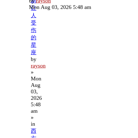
Last
by
易
rayson
post
Mon Aug 03, 2026 5:48 am
让
人
受
伤
的
星
座
by
rayson
»
Mon
Aug
03,
2026
5:48
am
»
in
西