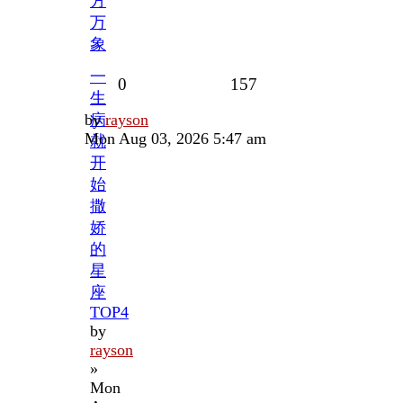
方
万
象
一
Replies
Views
0
157
生
Last
by
病
rayson
post
Mon Aug 03, 2026 5:47 am
就
开
始
撒
娇
的
星
座
TOP4
by
rayson
»
Mon