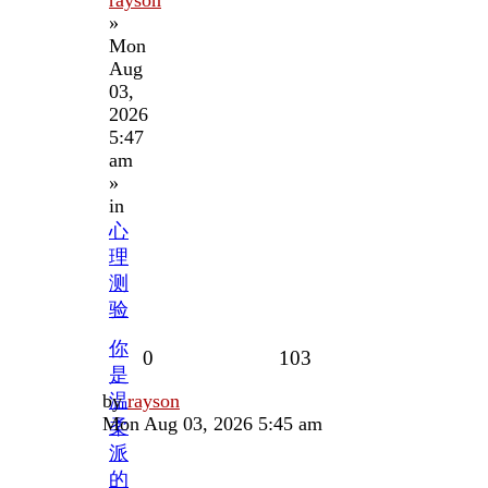
»
Mon
Aug
03,
2026
5:47
am
»
in
心
理
测
验
你
Replies
Views
0
103
是
Last
by
温
rayson
post
Mon Aug 03, 2026 5:45 am
柔
派
的