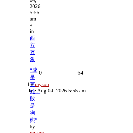
2026
5:56
am
»
in
西
方
万
象
“成
Replies
Views
0
64
是
Last
by
英
rayson
post
Tue Aug 04, 2026 5:55 am
雄，
败
是
狗
熊”
by
rayson