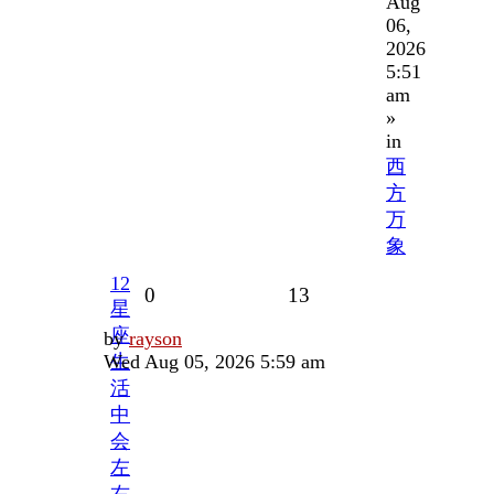
Aug
06,
2026
5:51
am
»
in
西
方
万
象
12
Replies
Views
0
13
星
座
Last
by
rayson
post
Wed Aug 05, 2026 5:59 am
生
活
中
会
左
右