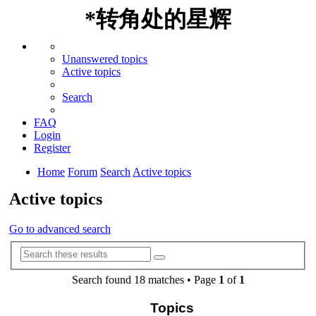
*
转角处的星辉
Unanswered topics
Active topics
Search
FAQ
Login
Register
Home
Forum
Search
Active topics
Active topics
Go to advanced search
Advanced
Search
search
Search found 18 matches • Page
1
of
1
Topics