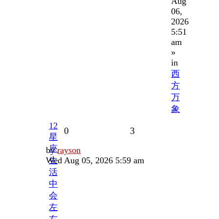
Aug
06,
2026
5:51
am
»
in
西
方
万
象
12
Replies
Views
0
3
星
座
Last
by
rayson
post
Wed Aug 05, 2026 5:59 am
生
活
中
会
左
右