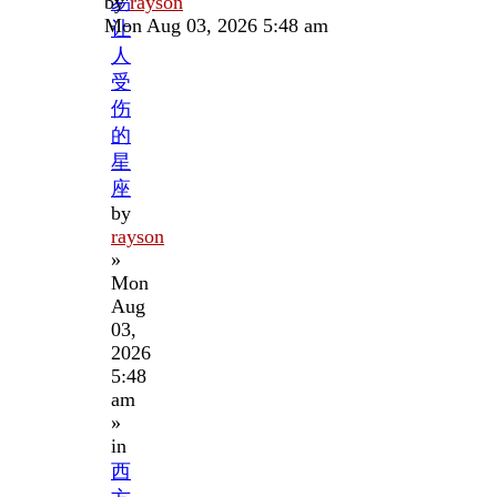
Last
by
易
rayson
post
Mon Aug 03, 2026 5:48 am
让
人
受
伤
的
星
座
by
rayson
»
Mon
Aug
03,
2026
5:48
am
»
in
西