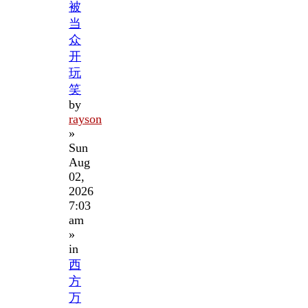
被
当
众
开
玩
笑
by
rayson
»
Sun
Aug
02,
2026
7:03
am
»
in
西
方
万