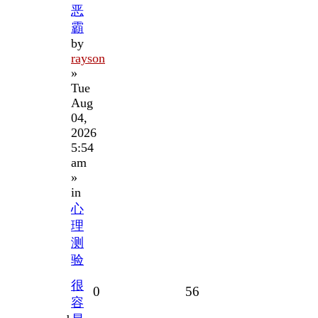
恶
霸
by
rayson
»
Tue
Aug
04,
2026
5:54
am
»
in
心
理
测
验
很
Replies
Views
0
56
容