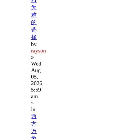
为
难
的
选
择
by
rayson
»
Wed
Aug
05,
2026
5:59
am
»
in
西
方
万
象