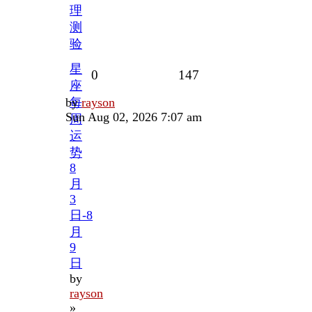
理
测
验
星
Replies
Views
0
147
座
Last
by
每
rayson
post
Sun Aug 02, 2026 7:07 am
周
运
势
8
月
3
日-8
月
9
日
by
rayson
»