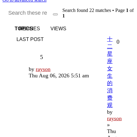
Search found 22 matches • Page
1
of
1
Search
Advanced
search
TOPICS
REPLIES
VIEWS
十
LAST POST
Replies
0
二
星
Views
5
座
女
Last
by
rayson
post
Thu Aug 06, 2026 5:51 am
生
的
消
费
观
by
rayson
»
Thu