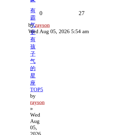
有
Replies
Views
0
27
霸
Last
by
气
rayson
post
Wed Aug 05, 2026 5:54 am
更
有
孩
子
气
的
星
座
TOP5
by
rayson
»
Wed
Aug
05,
2026