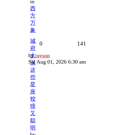
in
西
方
万
象
城
Replies
Views
0
141
府
Last
by
太
rayson
post
Sat Aug 01, 2026 6:30 am
深
这
些
星
座
狡
猾
又
聪
明
by