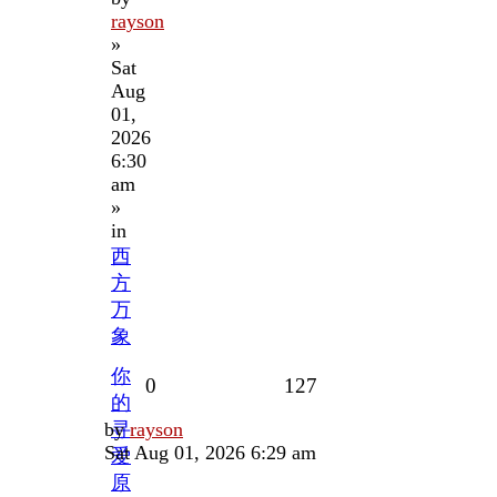
rayson
»
Sat
Aug
01,
2026
6:30
am
»
in
西
方
万
象
你
Replies
Views
0
127
的
Last
by
寻
rayson
post
Sat Aug 01, 2026 6:29 am
爱
原