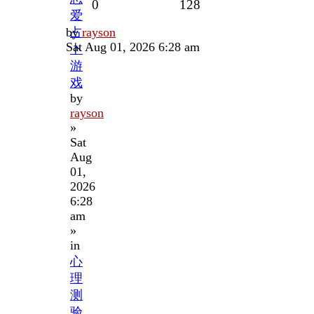
Replies
Views
0
128
爱
Last
by
占
rayson
post
Sat Aug 01, 2026 6:28 am
卜
游
戏
by
rayson
»
Sat
Aug
01,
2026
6:28
am
»
in
心
理
测
验