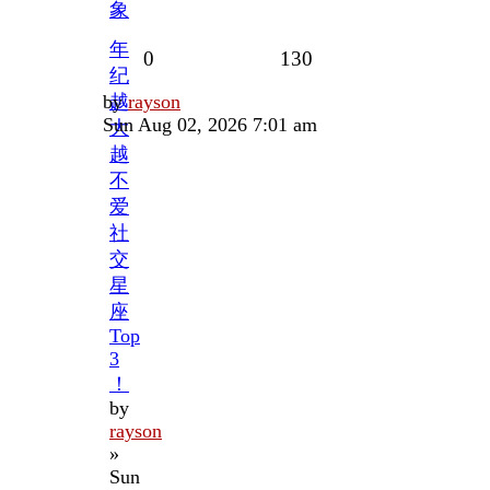
象
年
Replies
Views
0
130
纪
Last
by
越
rayson
post
Sun Aug 02, 2026 7:01 am
大
越
不
爱
社
交
星
座
Top
3
！
by
rayson
»
Sun