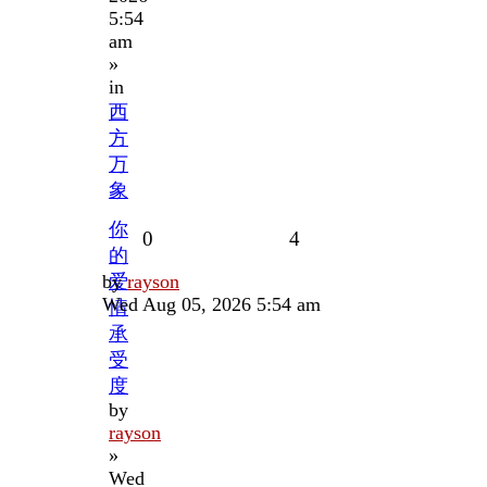
5:54
am
»
in
西
方
万
象
你
Replies
Views
0
4
的
Last
by
爱
rayson
post
Wed Aug 05, 2026 5:54 am
情
承
受
度
by
rayson
»
Wed