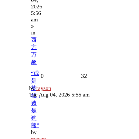
2026
5:56
am
»
in
西
方
万
象
“成
Replies
Views
0
32
是
Last
by
英
rayson
post
Tue Aug 04, 2026 5:55 am
雄，
败
是
狗
熊”
by
rayson