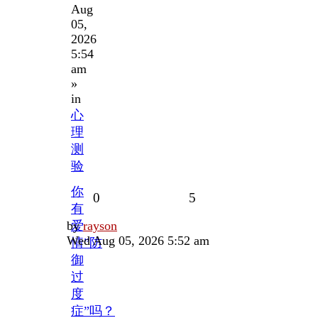
Aug
05,
2026
5:54
am
»
in
心
理
测
验
你
Replies
Views
0
5
有
Last
by
爱
rayson
post
Wed Aug 05, 2026 5:52 am
情”防
御
过
度
症”吗？