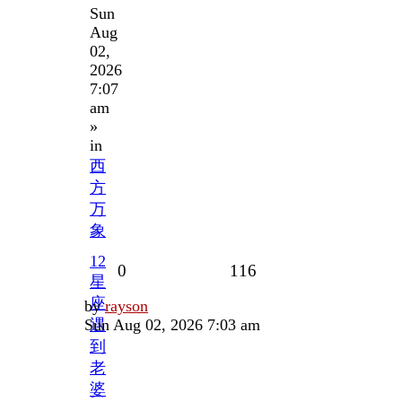
Sun
Aug
02,
2026
7:07
am
»
in
西
方
万
象
12
Replies
Views
0
116
星
座
Last
by
rayson
post
Sun Aug 02, 2026 7:03 am
遇
到
老
婆