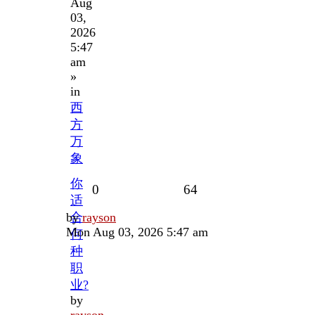
Aug
03,
2026
5:47
am
»
in
西
方
万
象
你
Replies
Views
0
64
适
Last
by
合
rayson
post
Mon Aug 03, 2026 5:47 am
何
种
职
业?
by
rayson