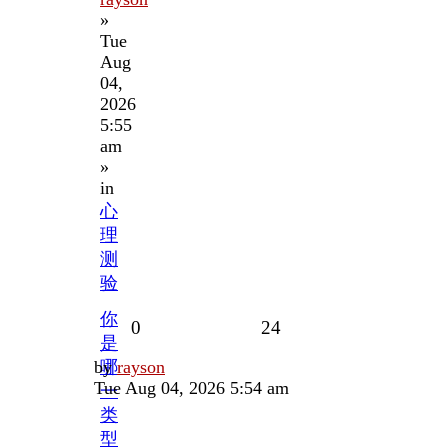
»
Tue
Aug
04,
2026
5:55
am
»
in
心
理
测
验
你
Replies
Views
0
24
是
Last
by
哪
rayson
post
Tue Aug 04, 2026 5:54 am
一
类
型