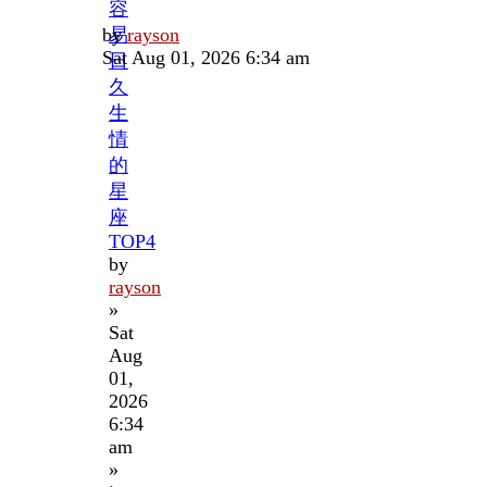
容
Last
by
易
rayson
post
Sat Aug 01, 2026 6:34 am
日
久
生
情
的
星
座
TOP4
by
rayson
»
Sat
Aug
01,
2026
6:34
am
»