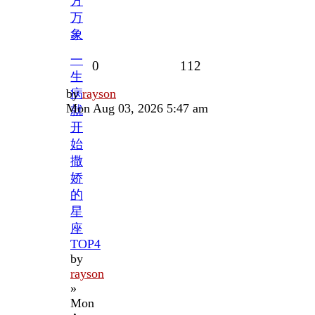
方
万
象
一
Replies
Views
0
112
生
Last
by
病
rayson
post
Mon Aug 03, 2026 5:47 am
就
开
始
撒
娇
的
星
座
TOP4
by
rayson
»
Mon