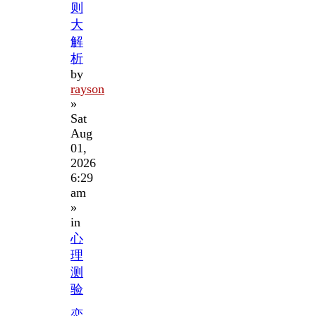
则
大
解
析
by
rayson
»
Sat
Aug
01,
2026
6:29
am
»
in
心
理
测
验
恋