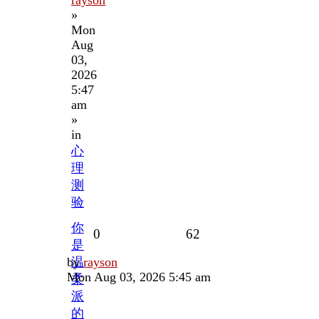
»
Mon
Aug
03,
2026
5:47
am
»
in
心
理
测
验
你
Replies
Views
0
62
是
Last
by
温
rayson
post
Mon Aug 03, 2026 5:45 am
柔
派
的