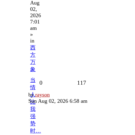
Aug
02,
2026
7:01
am
»
in
西
方
万
象
当
Replies
Views
0
117
情
Last
by
人
rayson
post
Sun Aug 02, 2026 6:58 am
比
我
强
势
时…