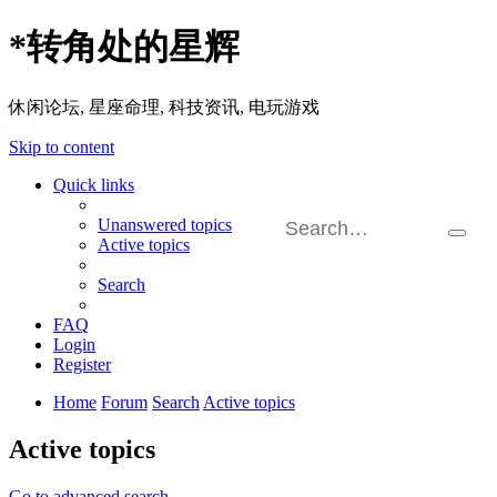
*
转角处的星辉
休闲论坛, 星座命理, 科技资讯, 电玩游戏
Skip to content
Quick links
Unanswered topics
Searc
Active topics
Adva
searc
Search
FAQ
Login
Register
Home
Forum
Search
Active topics
Active topics
Go to advanced search