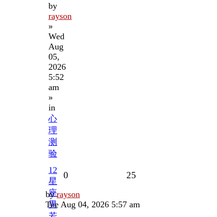
by
rayson
»
Wed
Aug
05,
2026
5:52
am
»
in
心
理
测
验
12
Replies
Views
0
25
星
座
Last
by
rayson
post
Tue Aug 04, 2026 5:57 am
男
若