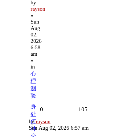
by
rayson
»
Sun
Aug
02,
2026
6:58
am
»
in
心
理
测
验
身
Replies
Views
0
105
处
Last
by
何
rayson
post
Sun Aug 02, 2026 6:57 am
种
恋