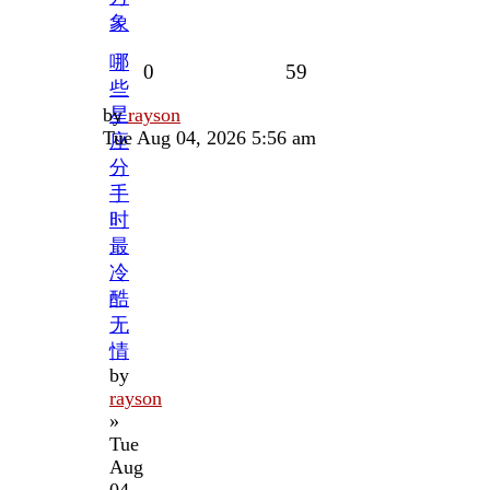
象
哪
Replies
Views
0
59
些
Last
by
星
rayson
post
Tue Aug 04, 2026 5:56 am
座
分
手
时
最
冷
酷
无
情
by
rayson
»
Tue
Aug
04,