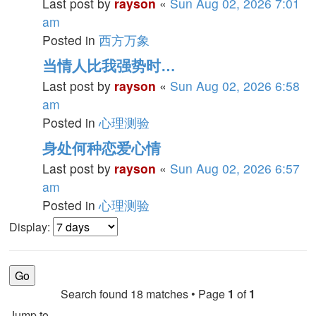
Last post by
rayson
«
Sun Aug 02, 2026 7:01
am
Posted in
西方万象
当情人比我强势时…
Last post by
rayson
«
Sun Aug 02, 2026 6:58
am
Posted in
心理测验
身处何种恋爱心情
Last post by
rayson
«
Sun Aug 02, 2026 6:57
am
Posted in
心理测验
Display:
Search found 18 matches • Page
1
of
1
Jump to