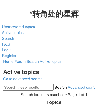
*
转角处的星辉
Unanswered topics
Active topics
Search
FAQ
Login
Register
Home
Forum
Search
Active topics
Active topics
Go to advanced search
Search
Advanced search
Search found 18 matches • Page
1
of
1
Topics