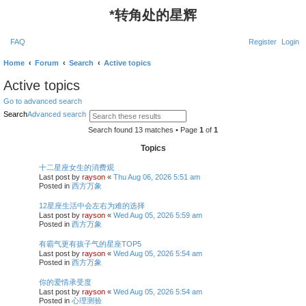
*
转角处的星辉
FAQ
Register
Login
Home
Forum
Search
Active topics
Active topics
Go to advanced search
Search
Advanced search
Search found 13 matches • Page
1
of
1
Topics
十二星座女生的消费观
Last post by
rayson
«
Thu Aug 06, 2026 5:51 am
Posted in
西方万象
12星座生活中会左右为难的选择
Last post by
rayson
«
Wed Aug 05, 2026 5:59 am
Posted in
西方万象
有霸气更有孩子气的星座TOP5
Last post by
rayson
«
Wed Aug 05, 2026 5:54 am
Posted in
西方万象
你的爱情承受度
Last post by
rayson
«
Wed Aug 05, 2026 5:54 am
Posted in
心理测验