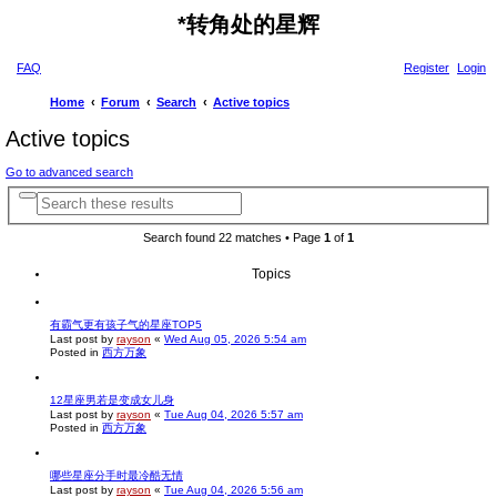
*
转角处的星辉
FAQ
Register
Login
Home
Forum
Search
Active topics
Active topics
Go to advanced search
A
S
d
e
v
a
Search found 22 matches • Page
1
of
1
a
r
n
c
c
Topics
e
h
d
s
e
有霸气更有孩子气的星座TOP5
a
Last post by
rayson
«
Wed Aug 05, 2026 5:54 am
r
Posted in
西方万象
c
h
12星座男若是变成女儿身
Last post by
rayson
«
Tue Aug 04, 2026 5:57 am
Posted in
西方万象
哪些星座分手时最冷酷无情
Last post by
rayson
«
Tue Aug 04, 2026 5:56 am