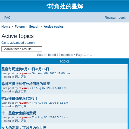
*
转角处的星辉
FAQ
Register
Login
Home
Forum
Search
Active topics
Active topics
Go to advanced search
S
A
e
d
a
v
Search found 14 matches • Page
1
of
1
r
a
Topics
c
n
h
c
e
星座每周运势8月10日-8月16日
d
Last post by
rayson
«
Sun Aug 09, 2026 11:00 pm
s
Posted in
西方万象
e
a
总是不懂得如何分析问题的星座
r
Last post by
rayson
«
Fri Aug 07, 2026 5:48 am
c
Posted in
西方万象
h
抗压性最强星座TOP3！
Last post by
rayson
«
Thu Aug 06, 2026 5:52 am
Posted in
西方万象
十二星座女生的消费观
Last post by
rayson
«
Thu Aug 06, 2026 5:51 am
Posted in
西方万象
女人的发型，可以反内心世界