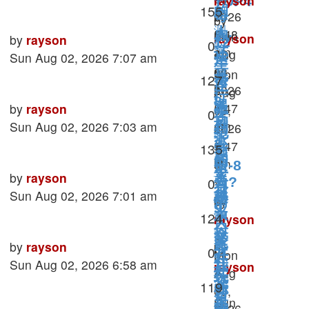
rayson
TOP4
Views
155
的
理
2026
每
»
by
测
人.
5:48
Mon
周
rayson
Last
by
rayson
12
Replies
0
验
am
Aug
还
»
post
Sun Aug 02, 2026 7:07 am
运
星
»
03,
Mon
是
Views
127
势
座
in
2026
Aug
疔
8
西
遇
Last
5:47
by
rayson
03,
年
Replies
0
伤
月
方
post
am
Sun Aug 02, 2026 7:03 am
2026
到
纪
派
万
»
3
5:47
Views
135
老
越
象
的
in
am
日-8
婆
大
Last
by
rayson
心
当
»
Replies
0
人?
月
被
post
Sun Aug 02, 2026 7:01 am
越
理
in
by
情
9
当
测
Views
124
西
不
rayson
人
日
验
众
方
»
爱
比
Last
by
rayson
by
身
Replies
0
万
Mon
开
社
post
Sun Aug 02, 2026 6:58 am
我
rayson
处
象
Aug
玩
交
»
Views
119
强
03,
何
笑
Sun
星
2026
势