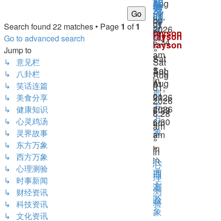
Aug
聪
方
析
戏
理
01,
万
明
by
测
by
Search found 22 matches • Page
1
of
1
2026
象
by
rayson
验
rayson
Go to advanced search
6:34
rayson
»
»
Jump to
am
»
Sat
Sat
↳ 意见栏
»
Sat
Aug
↳ 八卦栏
Aug
in
Aug
01,
↳ 笑话连篇
01,
西
01,
2026
↳ 美食分享
2026
方
2026
↳ 健康知识
6:29
6:28
万
↳ 心灵鸡汤
6:30
am
am
象
↳ 灵界故事
am
»
»
↳ 东方万象
»
in
in
↳ 西方万象
in
心
心
↳ 心理测验
西
理
理
↳ 时事新闻
方
测
测
↳ 财经资讯
万
验
验
↳ 科技资讯
象
↳ 文化资讯