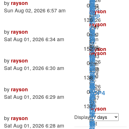
种
Last
by
rayson
by
最
Replies
0
Aug
座
5:45
时…
post
Sun Aug 02, 2026 6:57 am
恋
rayson
02,
容
am
Top
by
»
Views
136
2026
爱
易
»
rayson
3
Sun
7:07
心
in
日
Last
by
rayson
»
城
Replies
0
Aug
！
am
心
情
post
Sat Aug 01, 2026 6:34 am
Sun
久
02,
by
府
»
理
by
Aug
Views
152
2026
生
rayson
in
太
测
rayson
02,
7:03
»
西
情
深
验
Last
by
rayson
»
2026
你
Replies
0
am
Sun
方
的
post
Sat Aug 01, 2026 6:30 am
Sun
这
6:58
的
»
Aug
万
Aug
星
am
Views
138
些
in
02,
寻
象
02,
»
座
西
2026
星
爱
Last
by
rayson
2026
恋
Replies
0
in
TOP4
方
7:01
座
post
Sat Aug 01, 2026 6:29 am
原
6:57
心
爱
万
by
am
狡
am
Views
137
则
理
占
象
rayson
»
»
猾
测
大
»
in
卜
Display:
Last
by
rayson
in
验
又
Sat
西
解
post
Sat Aug 01, 2026 6:28 am
游
心