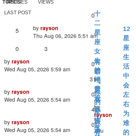
TOPICS
REPLIES
VIEWS
LAST POST
十
Replies
0
二
Last
by
rayson
12
Views
5
星
post
Thu Aug 06, 2026 5:51 am
星
座
Replies
Views
座
0
3
女
生
Last
生
by
rayson
有
Replies
0
活
post
Wed Aug 05, 2026 5:59 am
的
霸
中
Views
31
消
气
会
费
更
Last
by
rayson
你
Replies
0
左
观
post
Wed Aug 05, 2026 5:54 am
有
的
右
by
Views
4
孩
爱
为
rayson
子
情
Last
by
rayson
»
你
难
Replies
0
气
post
Wed Aug 05, 2026 5:54 am
Thu
承
有
的