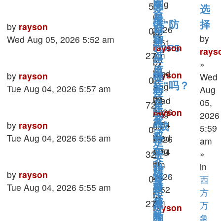
的
Aug
Views
5
受
爱
选
06,
星
度
情”防
择
Last
by
rayson
12
2026
Replies
0
座
by
by
post
Wed Aug 05, 2026 5:52 am
御
5:51
星
rayson
TOP5
rays
Views
27
am
过
座
»
by
»
»
度
Wed
男
rayson
Last
by
rayson
Wed
哪
Replies
0
in
Aug
症”吗？
»
post
Tue Aug 04, 2026 5:57 am
若
Aug
些
西
05,
by
Wed
05,
Views
72
是
方
星
2026
rayson
Aug
2026
万
变
座
Last
5:54
by
rayson
»
05,
“成
Replies
5:59
0
象
成
post
am
Tue Aug 04, 2026 5:56 am
Wed
2026
分
am
是
»
Aug
女
5:54
Views
32
»
手
英
in
05,
am
儿
in
时
雄，
Last
by
rayson
心
2026
你
»
Replies
0
西
身
最
post
Tue Aug 04, 2026 5:55 am
败
理
5:52
in
是
方
by
冷
测
am
Views
27
西
是
万
哪
rayson
验
»
酷
方
象
狗
»