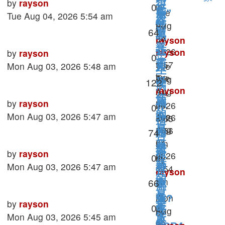
一
Last
by
rayson
很
Replies
0
in
万
无
Tue
熊”
post
Tue Aug 04, 2026 5:54 am
类
心
容
象
Aug
情
by
Views
64
型
理
易
04,
by
rayson
测
恶
2026
让
rayson
Last
by
rayson
»
一
Replies
0
验
霸
5:57
»
post
Mon Aug 03, 2026 5:48 am
Tue
人
生
by
am
Tue
Aug
Views
122
受
病
rayson
»
Aug
04,
伤
就
Last
by
rayson
»
in
04,
2026
你
Replies
0
的
post
Mon Aug 03, 2026 5:47 am
Tue
西
2026
开
5:55
适
Aug
星
方
5:56
am
Views
74
始
合
04,
万
am
»
座
撒
何
Last
by
rayson
2026
你
象
»
Replies
0
in
by
娇
post
Mon Aug 03, 2026 5:47 am
种
5:54
in
心
是
rayson
的
am
Views
66
西
职
理
»
温
»
星
方
测
Mon
业?
柔
Last
by
rayson
星
Replies
0
in
万
验
Aug
座
by
post
Mon Aug 03, 2026 5:45 am
派
心
座
象
03,