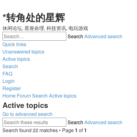
*
转角处的星辉
休闲论坛, 星座命理, 科技资讯, 电玩游戏
Search
Advanced search
Quick links
Unanswered topics
Active topics
Search
FAQ
Login
Register
Home
Forum
Search
Active topics
Active topics
Go to advanced search
Search
Advanced search
Search found 22 matches • Page
1
of
1