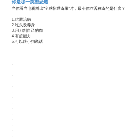
你是哪一类型恶霸
当你看当电视播出“全球惊世奇录”时，最令你咋舌称奇的是什麽？
1.吃屎治病
2.吃头发养身
3.用刀割自己的肉
4.有超能力
5.可以跟小狗说话
.
.
.
.
.
.
.
.
.
.
.
.
.
.
.