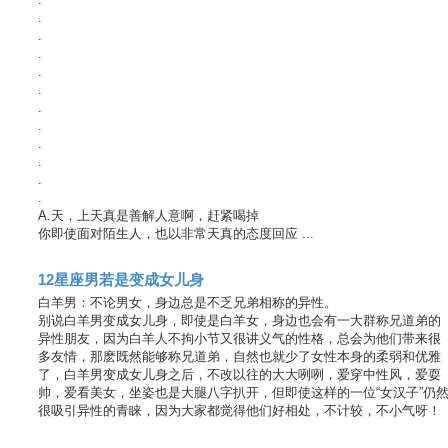
.
.
.
.
.
.
.
.
.
.
.
A.天，上天真是善解人意啊，赶紧喝掉
你即使面对陌生人，也以非常天真的态度回应 ...
12星座男若是变成女儿身
白羊男：不论男女，身边总是不乏兄弟相称的异性。
别说白羊男变成女儿身，即使是白羊女，身边也会有一大群称兄道弟的
异性朋友，因为白羊人不拘小节又很讲义气的性格，总会为他们带来很
多友情，那麽既然能够称兄道弟，自然也就少了女性本身的柔弱和优雅
了，白羊男变成女儿身之后，不改以往的大大咧咧，爱穿中性风，爱耍
帅，爱看美女，坐姿也是大腿八字扒开，但即使这样的一位“女汉子”仍
很吸引异性的青睐，因为大家都觉得他们好相处，不计较，不小气呀！