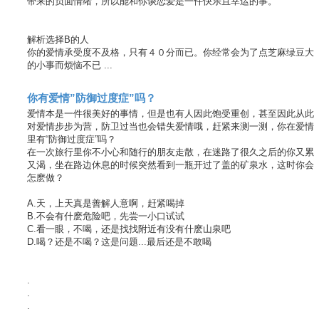
带来的负面情绪，所以能和你谈恋爱是一件快乐且幸运的事。
解析选择B的人
你的爱情承受度不及格，只有４０分而已。你经常会为了点芝麻绿豆大
的小事而烦恼不已 ...
你有爱情”防御过度症”吗？
爱情本是一件很美好的事情，但是也有人因此饱受重创，甚至因此从此
对爱情步步为营，防卫过当也会错失爱情哦，赶紧来测一测，你在爱情
里有“防御过度症”吗？
在一次旅行里你不小心和随行的朋友走散，在迷路了很久之后的你又累
又渴，坐在路边休息的时候突然看到一瓶开过了盖的矿泉水，这时你会
怎麽做？
A.天，上天真是善解人意啊，赶紧喝掉
B.不会有什麽危险吧，先尝一小口试试
C.看一眼，不喝，还是找找附近有没有什麽山泉吧
D.喝？还是不喝？这是问题...最后还是不敢喝
.
.
.
.