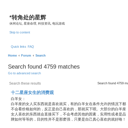
*
转角处的星辉
休闲论坛, 星座命理, 科技资讯, 电玩游戏
Skip to content
Quick links
FAQ
Home
Forum
Search
Search found 4759 matches
Go to advanced search
S
A
Search found 4759 m
e
d
a
v
十二星座女生的消费观
r
a
c
n
白羊女：
h
c
白羊座的女人买东西就是喜欢就买，有的白羊女在条件允许的情况下都
e
不会看价格如何的，反正是自己喜欢的，那就买下呗。大部分的白羊座
d
s
女人喜欢的东西就会直接买下，不会考虑其他的因素，实用性或者是品
e
牌如何等等的，目的性并不是那麽强，只要是自己真心喜欢的就好咯！
a
r