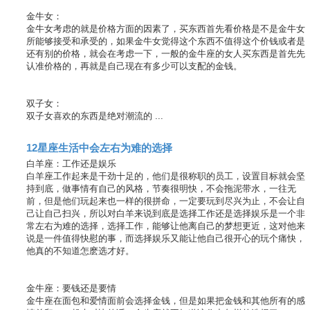
c
h
金牛女：
金牛女考虑的就是价格方面的因素了，买东西首先看价格是不是金牛女
所能够接受和承受的，如果金牛女觉得这个东西不值得这个价钱或者是
还有别的价格，就会在考虑一下，一般的金牛座的女人买东西是首先先
认准价格的，再就是自己现在有多少可以支配的金钱。
双子女：
双子女喜欢的东西是绝对潮流的 ...
12星座生活中会左右为难的选择
白羊座：工作还是娱乐
白羊座工作起来是干劲十足的，他们是很称职的员工，设置目标就会坚
持到底，做事情有自己的风格，节奏很明快，不会拖泥带水，一往无
前，但是他们玩起来也一样的很拼命，一定要玩到尽兴为止，不会让自
己让自己扫兴，所以对白羊来说到底是选择工作还是选择娱乐是一个非
常左右为难的选择，选择工作，能够让他离自己的梦想更近，这对他来
说是一件值得快慰的事，而选择娱乐又能让他自己很开心的玩个痛快，
他真的不知道怎麽选才好。
金牛座：要钱还是要情
金牛座在面包和爱情面前会选择金钱，但是如果把金钱和其他所有的感