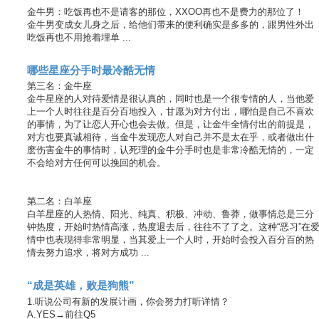
金牛男：吃饭再也不是请客的那位，XXOO再也不是费力的那位了！
金牛男变成女儿身之后，给他们带来的便利确实是多多的，跟男性外出
吃饭再也不用抢着埋单 ...
哪些星座分手时最冷酷无情
第三名：金牛座
金牛星座的人对待爱情是很认真的，同时也是一个很专情的人，当他爱
上一个人时往往是百分百地投入，甘愿为对方付出，哪怕是自己不喜欢
的事情，为了让恋人开心也会去做。但是，让金牛全情付出的前提是，
对方也要真诚相待，当金牛发现恋人对自己并不是太在乎，或者做出什
麽伤害金牛的事情时，认死理的金牛分手时也是非常冷酷无情的，一定
不会给对方任何可以挽回的机会。
第二名：白羊座
白羊星座的人热情、阳光、纯真、积极、冲动、鲁莽，做事情总是三分
钟热度，开始时热情高涨，热度退去后，往往不了了之。这种“恶习”在
情中也表现得非常明显，当其爱上一个人时，开始时会投入百分百的热
情去努力追求，将对方成功 ...
“成是英雄，败是狗熊”
1.听说公司有新的发展计画，你会努力打听详情？
A.YES→前往Q5