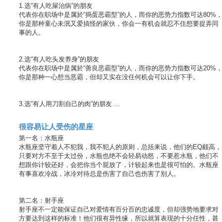
1.选“有人吃屎治病”的朋友
代表你在职场中是属於“捣蛋恶霸型”的人，而你的恶势力指数可达80%
你是那种童心未泯又爱搞怪的家伙，你会一有机会就忍不住想要捉弄同
事的人。
2.选“有人吃头发养身”的朋友
代表你在职场中是属於“善良恶霸型”的人，而你的恶势力指数可达20%
你是那种一心想当恶霸，但却又实在没任何机会可以让你下手。
3.选“有人用刀割自己的肉”的朋友 ...
很容易让人受伤的星座
第一名：水瓶座
水瓶座坚守着人不犯我，我不犯人的原则，总括来说，他们的EQ颇高，
只要对方不至于太过份，水瓶也绝不会轻易动怒，不要惹水瓶，他们不
想跟你计较还好，会把你当个屁放了，计较起来也是很可怕的。水瓶座
有事喜欢冷战，冰冷对待总是伤害了自己也伤害了别人。
第二名：射手座
射手座不一定能保证自己对爱情有百分百的忠诚度，但却强势地要求对
方要达到这样的标准！他们很有异性缘，所以就算表现的十分任性，甚