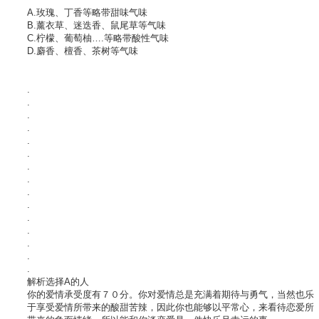
A.玫瑰、丁香等略带甜味气味
B.薰衣草、迷迭香、鼠尾草等气味
C.柠檬、葡萄柚….等略带酸性气味
D.麝香、檀香、茶树等气味
.
.
.
.
.
.
.
.
.
.
.
.
.
.
.
解析选择A的人
你的爱情承受度有７０分。你对爱情总是充满着期待与勇气，当然也乐
于享受爱情所带来的酸甜苦辣，因此你也能够以平常心，来看待恋爱所