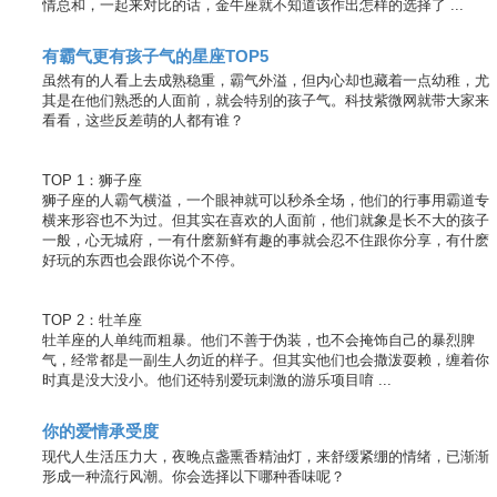
情总和，一起来对比的话，金牛座就不知道该作出怎样的选择了 ...
有霸气更有孩子气的星座TOP5
虽然有的人看上去成熟稳重，霸气外溢，但内心却也藏着一点幼稚，尤
其是在他们熟悉的人面前，就会特别的孩子气。科技紫微网就带大家来
看看，这些反差萌的人都有谁？
TOP 1：狮子座
狮子座的人霸气横溢，一个眼神就可以秒杀全场，他们的行事用霸道专
横来形容也不为过。但其实在喜欢的人面前，他们就象是长不大的孩子
一般，心无城府，一有什麽新鲜有趣的事就会忍不住跟你分享，有什麽
好玩的东西也会跟你说个不停。
TOP 2：牡羊座
牡羊座的人单纯而粗暴。他们不善于伪装，也不会掩饰自己的暴烈脾
气，经常都是一副生人勿近的样子。但其实他们也会撒泼耍赖，缠着你
时真是没大没小。他们还特别爱玩刺激的游乐项目唷 ...
你的爱情承受度
现代人生活压力大，夜晚点盏熏香精油灯，来舒缓紧绷的情绪，已渐渐
形成一种流行风潮。你会选择以下哪种香味呢？