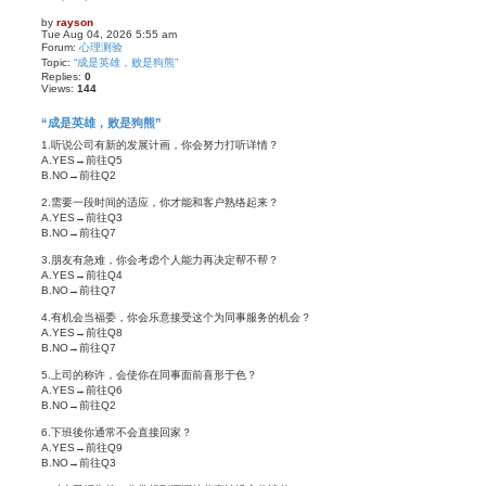
by
rayson
Tue Aug 04, 2026 5:55 am
Forum:
心理测验
Topic:
“成是英雄，败是狗熊”
Replies:
0
Views:
144
“成是英雄，败是狗熊”
1.听说公司有新的发展计画，你会努力打听详情？
A.YES→前往Q5
B.NO→前往Q2
2.需要一段时间的适应，你才能和客户熟络起来？
A.YES→前往Q3
B.NO→前往Q7
3.朋友有急难，你会考虑个人能力再决定帮不帮？
A.YES→前往Q4
B.NO→前往Q7
4.有机会当福委，你会乐意接受这个为同事服务的机会？
A.YES→前往Q8
B.NO→前往Q7
5.上司的称许，会使你在同事面前喜形于色？
A.YES→前往Q6
B.NO→前往Q2
6.下班後你通常不会直接回家？
A.YES→前往Q9
B.NO→前往Q3