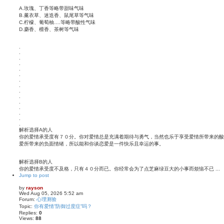
A.玫瑰、丁香等略带甜味气味
B.薰衣草、迷迭香、鼠尾草等气味
C.柠檬、葡萄柚….等略带酸性气味
D.麝香、檀香、茶树等气味
.
.
.
.
.
.
.
.
.
.
.
.
.
.
.
解析选择A的人
你的爱情承受度有７０分。你对爱情总是充满着期待与勇气，当然也乐于享受爱情所带来的酸
爱所带来的负面情绪，所以能和你谈恋爱是一件快乐且幸运的事。
解析选择B的人
你的爱情承受度不及格，只有４０分而已。你经常会为了点芝麻绿豆大的小事而烦恼不已 ...
Jump to post
by
rayson
Wed Aug 05, 2026 5:52 am
Forum:
心理测验
Topic:
你有爱情”防御过度症”吗？
Replies:
0
Views:
88