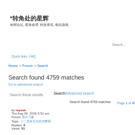
*
转角处的星辉
休闲论坛, 星座命理, 科技资讯, 电玩游戏
Quick links
FAQ
Home
Forum
Search
Search found 4759 matches
Go to advanced search
Search
Advanced search
Search found 4759 matches
Page
1
of
4
by
rayson
Thu Aug 06, 2026 5:51 am
Forum:
西方万象
Topic:
十二星座女生的消费观
Replies:
0
Views:
91