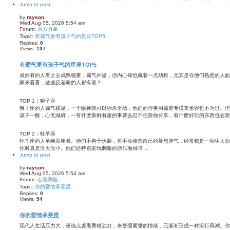
Jump to post
by
rayson
Wed Aug 05, 2026 5:54 am
Forum:
西方万象
Topic:
有霸气更有孩子气的星座TOP5
Replies:
0
Views:
137
有霸气更有孩子气的星座TOP5
虽然有的人看上去成熟稳重，霸气外溢，但内心却也藏着一点幼稚，尤其是在他们熟悉的人面
家来看看，这些反差萌的人都有谁？
TOP 1：狮子座
狮子座的人霸气横溢，一个眼神就可以秒杀全场，他们的行事用霸道专横来形容也不为过。但
孩子一般，心无城府，一有什麽新鲜有趣的事就会忍不住跟你分享，有什麽好玩的东西也会跟
TOP 2：牡羊座
牡羊座的人单纯而粗暴。他们不善于伪装，也不会掩饰自己的暴烈脾气，经常都是一副生人勿
你时真是没大没小。他们还特别爱玩刺激的游乐项目唷 ...
Jump to post
by
rayson
Wed Aug 05, 2026 5:54 am
Forum:
心理测验
Topic:
你的爱情承受度
Replies:
0
Views:
94
你的爱情承受度
现代人生活压力大，夜晚点盏熏香精油灯，来舒缓紧绷的情绪，已渐渐形成一种流行风潮。你