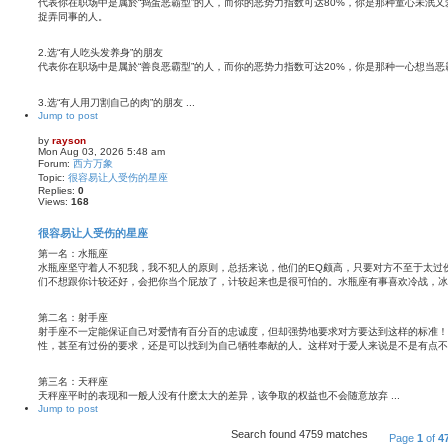
代表你在职场中是属於“捣蛋恶霸型”的人，而你的恶势力指数可达80%，你是那种童心未泯
捉弄同事的人。
2.选“有人吃头发养身”的朋友
代表你在职场中是属於“善良恶霸型”的人，而你的恶势力指数可达20%，你是那种一心想当
3.选“有人用刀割自己的肉”的朋友 ...
Jump to post
by
rayson
Mon Aug 03, 2026 5:48 am
Forum:
西方万象
Topic:
很容易让人受伤的星座
Replies:
0
Views:
168
很容易让人受伤的星座
第一名：水瓶座
水瓶座坚守着人不犯我，我不犯人的原则，总括来说，他们的EQ颇高，只要对方不至于太过
们不想跟你计较还好，会把你当个屁放了，计较起来也是很可怕的。水瓶座有事喜欢冷战，冰
第二名：射手座
射手座不一定能保证自己对爱情有百分百的忠诚度，但却强势地要求对方要达到这样的标准！
性，甚至有过份的要求，还是可以找到为自己牺牲奉献的人。这样对于爱人来说是不是有点不
第三名：天秤座
天秤座平时的表现和一般人没有什麽太大的差异，该争取的权益也不会随意放弃 ...
Jump to post
Search found 4759 matches
Page
1
of
4