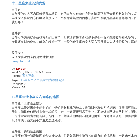
十二星座女生的消费观
白羊女：
白羊座的女人买东西就是喜欢就买，有的白羊女在条件允许的情况下都不会看价格如何的，反
羊座女人喜欢的东西就会直接买下，不会考虑其他的因素，实用性或者是品牌如何等等的，目
就好咯！
金牛女：
金牛女考虑的就是价格方面的因素了，买东西首先看价格是不是金牛女所能够接受和承受的，
者是还有别的价格，就会在考虑一下，一般的金牛座的女人买东西是首先先认准价格的，再就
双子女：
双子女喜欢的东西是绝对潮流的 ...
Jump to post
by
rayson
Wed Aug 05, 2026 5:59 am
Forum:
西方万象
Topic:
12星座生活中会左右为难的选择
Replies:
0
Views:
88
12星座生活中会左右为难的选择
白羊座：工作还是娱乐
白羊座工作起来是干劲十足的，他们是很称职的员工，设置目标就会坚持到底，做事情有自己
无前，但是他们玩起来也一样的很拼命，一定要玩到尽兴为止，不会让自己让自己扫兴，所以
一个非常左右为难的选择，选择工作，能够让他离自己的梦想更近，这对他来说是一件值得快
玩个痛快，他真的不知道怎麽选才好。
金牛座：要钱还是要情
金牛座在面包和爱情面前会选择金钱，但是如果把金钱和其他所有的感情总和，一起来对比的话