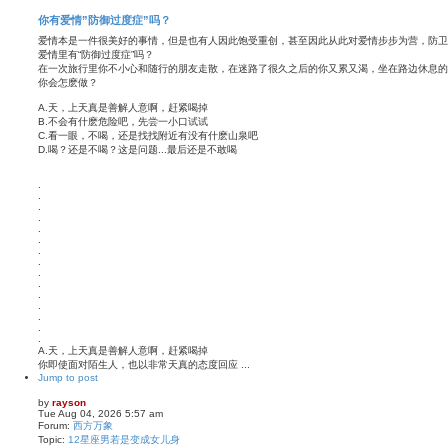
你有爱情”防御过度症”吗？
爱情本是一件很美好的事情，但是也有人因此饱受重创，甚至因此从此对爱情步步为营，防卫
爱情里有“防御过度症”吗？
在一次旅行里你不小心和随行的朋友走散，在迷路了很久之后的你又累又渴，坐在路边休息的
你会怎麽做？
A.天，上天真是善解人意啊，赶紧喝掉
B.不会有什麽危险吧，先尝一小口试试
C.看一眼，不喝，还是找找附近有没有什麽山泉吧
D.喝？还是不喝？这是问题...最后还是不敢喝
.
.
.
.
.
.
.
.
.
.
.
.
.
.
.
A.天，上天真是善解人意啊，赶紧喝掉
你即使面对陌生人，也以非常天真的态度回应 ...
Jump to post
by
rayson
Tue Aug 04, 2026 5:57 am
Forum:
西方万象
Topic:
12星座男若是变成女儿身