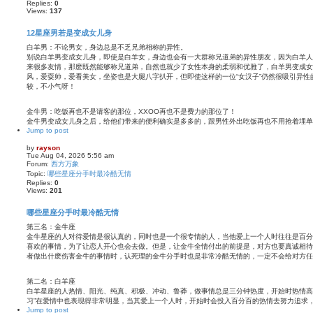
Replies:
0
Views:
137
12星座男若是变成女儿身
白羊男：不论男女，身边总是不乏兄弟相称的异性。
别说白羊男变成女儿身，即使是白羊女，身边也会有一大群称兄道弟的异性朋友，因为白羊人
来很多友情，那麽既然能够称兄道弟，自然也就少了女性本身的柔弱和优雅了，白羊男变成女
风，爱耍帅，爱看美女，坐姿也是大腿八字扒开，但即使这样的一位“女汉子”仍然很吸引异
较，不小气呀！
金牛男：吃饭再也不是请客的那位，XXOO再也不是费力的那位了！
金牛男变成女儿身之后，给他们带来的便利确实是多多的，跟男性外出吃饭再也不用抢着埋单 .
Jump to post
by
rayson
Tue Aug 04, 2026 5:56 am
Forum:
西方万象
Topic:
哪些星座分手时最冷酷无情
Replies:
0
Views:
201
哪些星座分手时最冷酷无情
第三名：金牛座
金牛星座的人对待爱情是很认真的，同时也是一个很专情的人，当他爱上一个人时往往是百分
喜欢的事情，为了让恋人开心也会去做。但是，让金牛全情付出的前提是，对方也要真诚相待
者做出什麽伤害金牛的事情时，认死理的金牛分手时也是非常冷酷无情的，一定不会给对方任
第二名：白羊座
白羊星座的人热情、阳光、纯真、积极、冲动、鲁莽，做事情总是三分钟热度，开始时热情高
习”在爱情中也表现得非常明显，当其爱上一个人时，开始时会投入百分百的热情去努力追求，将对
Jump to post