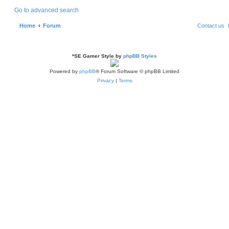
Go to advanced search
Home
Forum
Contact us
*
SE Gamer Style by
phpBB Styles
Powered by
phpBB
® Forum Software © phpBB Limited
Privacy
|
Terms