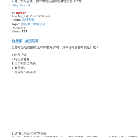
7.对上司报告後，你常想到还漏掉些事情没交代清楚 ...
Jump to post
by
rayson
Tue Aug 04, 2026 5:54 am
Forum:
心理测验
Topic:
你是哪一类型恶霸
Replies:
0
Views:
143
你是哪一类型恶霸
当你看当电视播出“全球惊世奇录”时，最令你咋舌称奇的是什麽？
1.吃屎治病
2.吃头发养身
3.用刀割自己的肉
4.有超能力
5.可以跟小狗说话
.
.
.
.
.
.
.
.
.
.
.
.
.
.
.
1.选“有人吃屎治病”的朋友